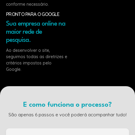
conforme necessário.
PRONTO PARA O GOOGLE
Sua empresa online na
maior rede de
pesquisa.
Ao desenvolver o site,
seguimos todas as diretrizes e
critérios impostos pelo
Google.
E como funciona o processo?
São apenas 6 passos e você poderá acompanhar tudo!