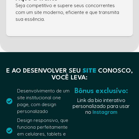
Seja competitivo e supere seus concorrentes
com um site moderno, eficiente e que transmita
sua essência.
E AO DESENVOLVER SEU
SITE
CONOSCO,
VOCÊ LEVA:
Bônus exclusivo:
Desenvolvimento de um
site institucional one
Link da bio interativo
page, com design
personalizado para usar
personalizado
no
Instagram
Design responsivo, que
funciona perfeitamente
em celulares, tablets e